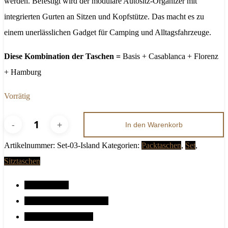
werden. Befestigt wird der modulare Autositz-Organizer mit
integrierten Gurten an Sitzen und Kopfstütze. Das macht es zu
einem unerlässlichen Gadget für Camping und Alltagsfahrzeuge.
Diese Kombination der Taschen =
Basis + Casablanca + Florenz
+ Hamburg
Vorrätig
In den Warenkorb
Sitz-
Artikelnummer:
Set-03-Island
Kategorien:
Packtaschen
,
Set
,
Packtasche
Sitztaschen
"Island"
Menge
Beschreibung
Zusätzliche Informationen
Montage am Autositz