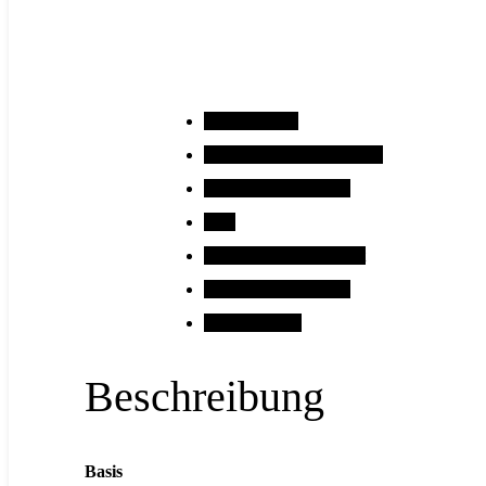
Beschreibung
Zusätzliche Informationen
Montage am Autositz
Tipp
Klimaneutrales Produkt
Raster / Kombination
Abmessungen
Beschreibung
Basis