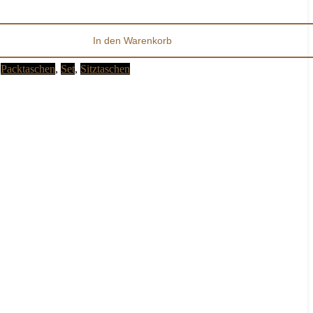
In den Warenkorb
:
Packtaschen
,
Set
,
Sitztaschen