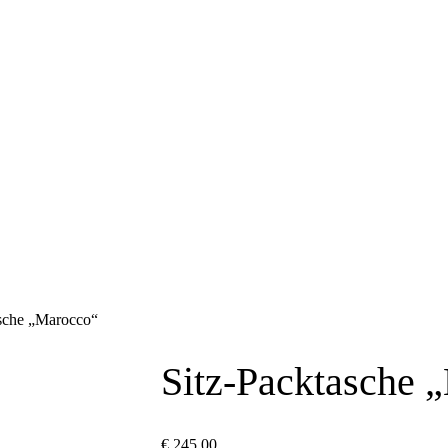
Cart
Close
Cart
asche „Marocco“
Sitz-Packtasche 
€
245,00