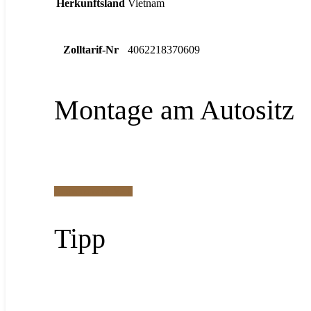
Herkunftsland
Vietnam
Zolltarif-Nr
4062218370609
Montage am Autositz
Autositztasche V2.0
Tipp