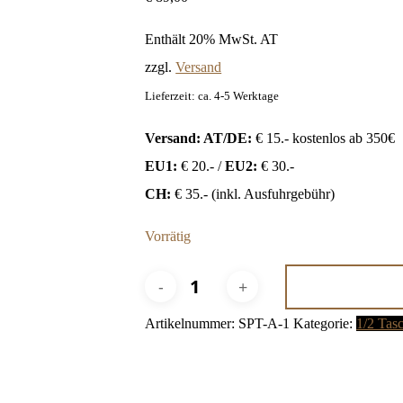
Enthält 20% MwSt. AT
zzgl.
Versand
Lieferzeit: ca. 4-5 Werktage
Versand: AT/DE:
€ 15.- kostenlos ab 350€
EU1:
€ 20.- /
EU2:
€ 30.-
CH:
€ 35.- (inkl. Ausfuhrgebühr)
Vorrätig
Amsterdam
Artikelnummer:
SPT-A-1
Kategorie:
1/2 Tas
Menge