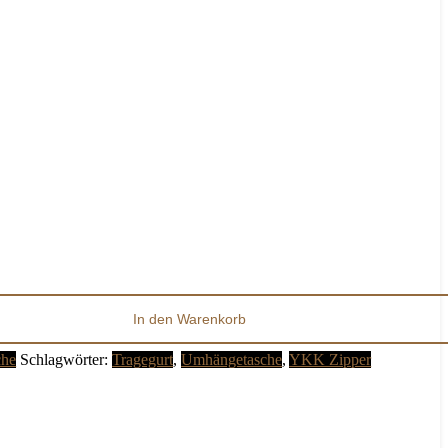
In den Warenkorb
che
Schlagwörter:
Tragegurt
,
Umhängetasche
,
YKK Zipper