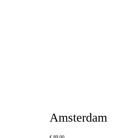
Cart
Close
Cart
Amsterdam
€
89,00