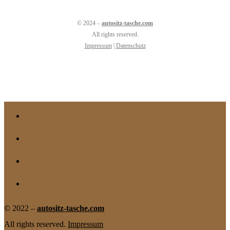
© 2024 –
autositz-tasche.com
All rights reserved.
Impressum
|
Datenschutz
Home
Close
Menu
Variationen
Konfigurator
Shop
© 2022 –
autositz-tasche.com
All rights reserved.
Impressum