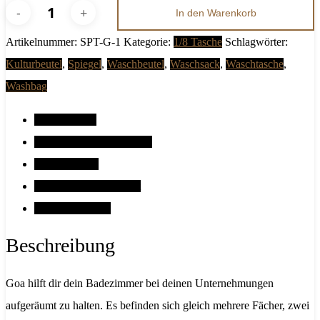
In den Warenkorb
Goa
Artikelnummer:
SPT-G-1
Kategorie:
1/8 Tasche
Schlagwörter:
Menge
Kulturbeutel
,
Spiegel
,
Waschbeutel
,
Waschsack
,
Waschtasche
,
Washbag
Beschreibung
Zusätzliche Informationen
Abmessungen
Klimaneutrales Produkt
Bewertungen (0)
Beschreibung
Goa hilft dir dein Badezimmer bei deinen Unternehmungen
aufgeräumt zu halten. Es befinden sich gleich mehrere Fächer, zwei