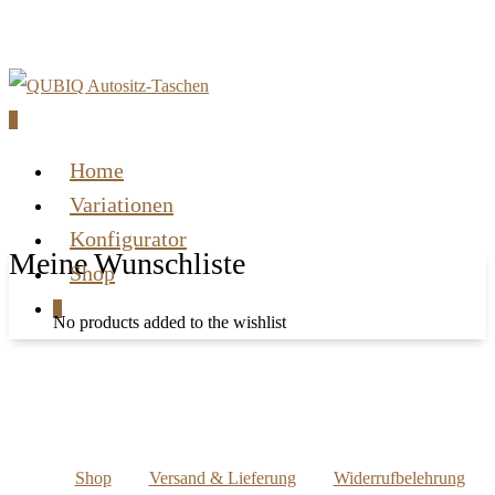
art
Close
Skip
Cart
to
main
0
content
Menu
Home
Variationen
Konfigurator
Meine Wunschliste
Shop
0
No products added to the wishlist
Shop
Versand & Lieferung
Widerrufbelehrung