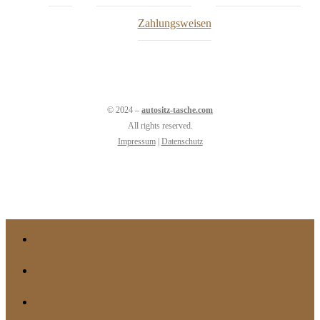
Zahlungsweisen
© 2024 –
autositz-tasche.com
All rights reserved.
Impressum
|
Datenschutz
Home
Close
Menu
Variationen
Konfigurator